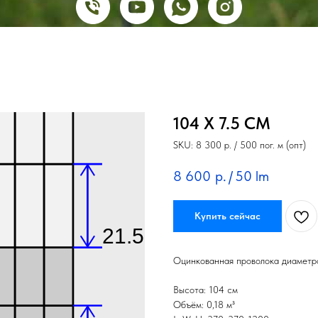
104 X 7.5 СМ
SKU:
8 300 р. / 500 пог. м (опт)
8 600
р.
/
50 lm
Купить сейчас
Оцинкованная проволока диаметр
Высота: 104 см
Объём: 0,18 м³