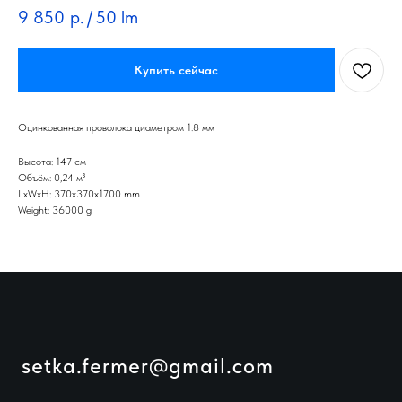
9 850
р.
/
50 lm
Купить сейчас
Оцинкованная проволока диаметром 1.8 мм
Высота: 147 см
Объём: 0,24 м³
LxWxH: 370x370x1700 mm
Weight: 36000 g
setka.fermer@gmail.com